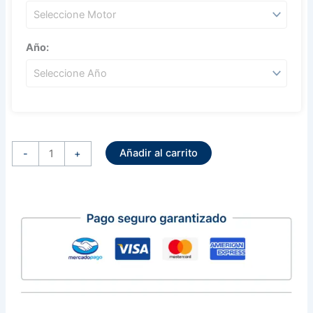
Año:
Regulador
Alternador
Añadir al carrito
Delco
-
+
Series
10Si
12Si
15Si
17Si
27Si
12
Volts
cantidad