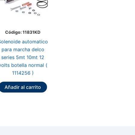
Código: 11831KD
Solenoide automatico
para marcha delco
series 5mt 10mt 12
volts botella normal (
1114256 )
Añadir al carrito