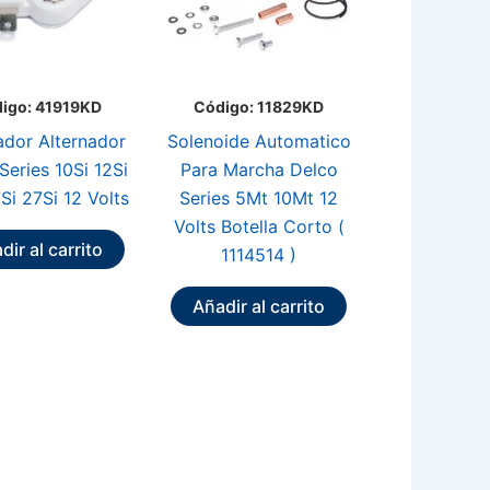
igo: 41919KD
Código: 11829KD
ador Alternador
Solenoide Automatico
Series 10Si 12Si
Para Marcha Delco
7Si 27Si 12 Volts
Series 5Mt 10Mt 12
Volts Botella Corto (
dir al carrito
1114514 )
Añadir al carrito