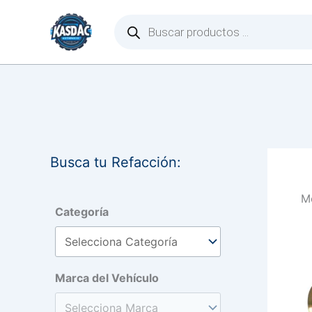
Ir
Búsqueda
de
al
productos
contenido
Busca tu Refacción:
Mo
Categoría
Marca del Vehículo