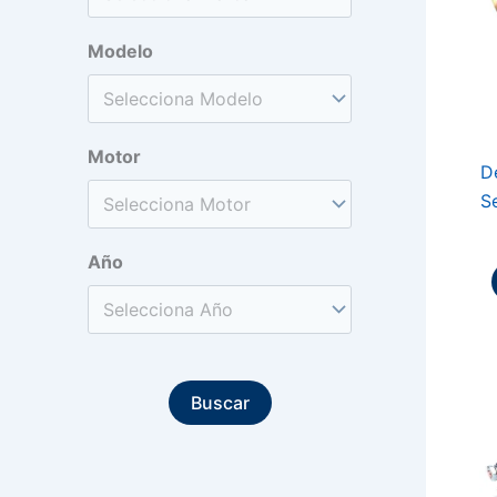
Modelo
Motor
D
Se
Año
Buscar