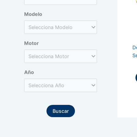
Modelo
Motor
D
Se
Año
Buscar