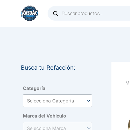
Ir
Búsqueda
de
al
productos
contenido
Busca tu Refacción:
Mo
Categoría
Marca del Vehículo