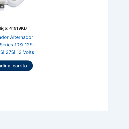
igo: 41919KD
ador Alternador
Series 10Si 12Si
7Si 27Si 12 Volts
dir al carrito