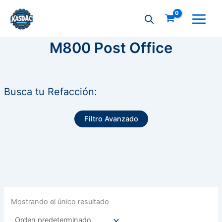
Ir
al
contenido
M800 Post Office
Busca tu Refacción:
Filtro Avanzado
Mostrando el único resultado