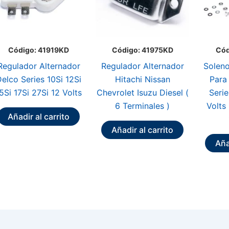
Código: 41919KD
Código: 41975KD
Cód
Regulador Alternador
Regulador Alternador
Soleno
elco Series 10Si 12Si
Hitachi Nissan
Para
5Si 17Si 27Si 12 Volts
Chevrolet Isuzu Diesel (
Seri
6 Terminales )
Volts
Añadir al carrito
Añadir al carrito
Aña