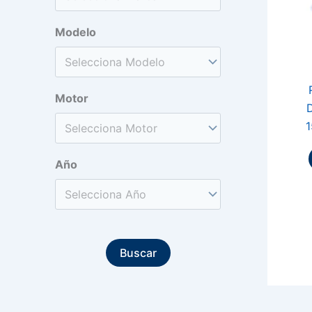
Modelo
Motor
D
1
Año
Buscar