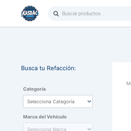
Ir
Búsqueda
de
al
productos
contenido
Busca tu Refacción:
Mo
Categoría
Marca del Vehículo