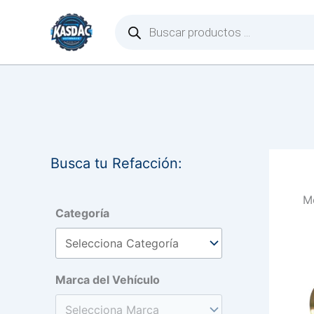
Ir
Búsqueda
de
al
productos
contenido
Busca tu Refacción:
Mo
Categoría
Marca del Vehículo