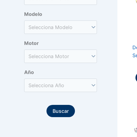
Modelo
Motor
D
Se
Año
Buscar