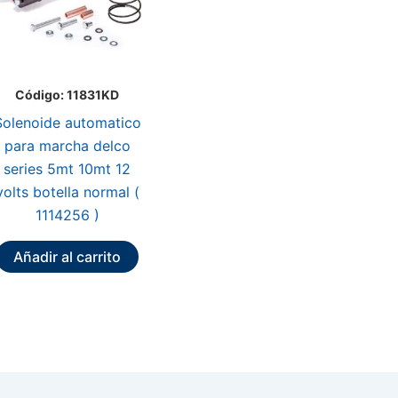
Código: 11831KD
Solenoide automatico
para marcha delco
series 5mt 10mt 12
volts botella normal (
1114256 )
Añadir al carrito