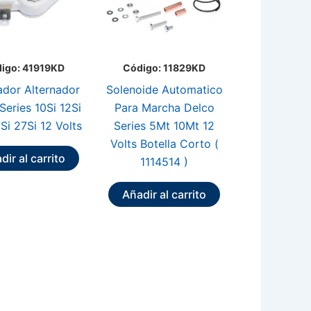
igo: 41919KD
Código: 11829KD
ador Alternador
Solenoide Automatico
Series 10Si 12Si
Para Marcha Delco
7Si 27Si 12 Volts
Series 5Mt 10Mt 12
Volts Botella Corto (
dir al carrito
1114514 )
Añadir al carrito