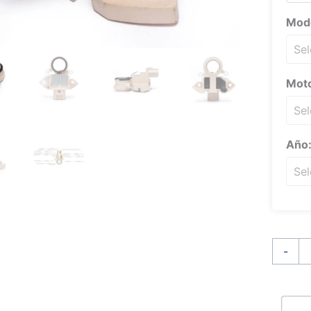
Mod
Moto
Año
Regula
Alterna
-
Mitsubi
Ford
Mazda
Mercur