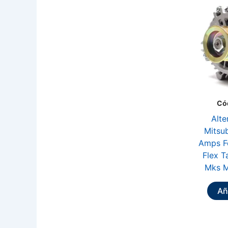
Có
Alte
Mitsub
Amps F
Flex T
Mks M
Aña