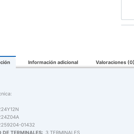
Lincoln
cantid
pción
Información adicional
Valoraciones (0
cnica:
224Y12N
224Z04A
2259204-01432
 DE TERMINALES:
3 TERMINALES