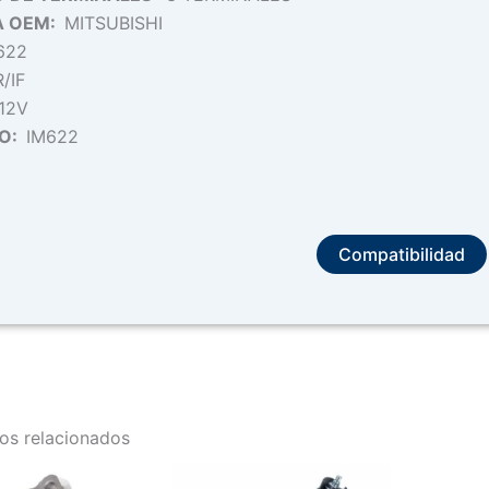
A OEM:
MITSUBISHI
622
R/IF
12V
PO:
IM622
Compatibilidad
os relacionados