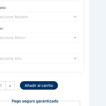
elo:
r:
:
dor
dor
Añadir al carrito
+
shi
y