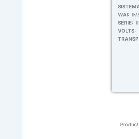
SISTEM
WAI:
IM
SERIE:
I
VOLTS:
TRANS
Product