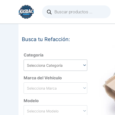
Ir
Búsqueda
de
al
productos
contenido
Busca tu Refacción:
Categoría
Marca del Vehículo
Modelo