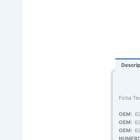
Descri
Ficha Té
OEM:
6
OEM:
6
OEM:
6
NUMERO