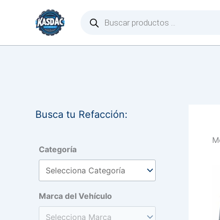
Ir
Búsqueda
de
al
productos
contenido
Busca tu Refacción:
Mo
Categoría
Marca del Vehículo