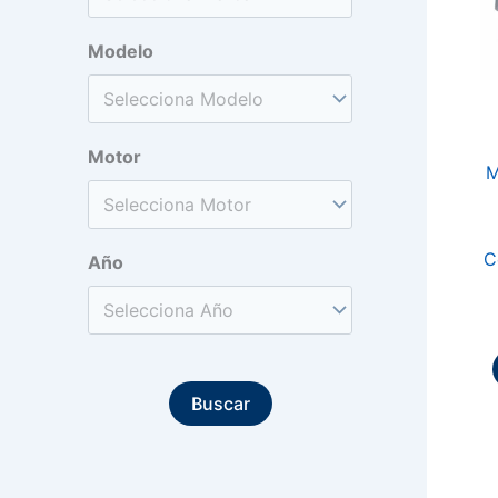
Modelo
Motor
M
C
Año
Buscar