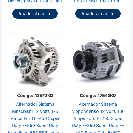
Diésel ) ( 5C3T-10300-Ba )
F53 ( F65U-10300-Ea )
Añadir al carrito
Añadir al carrito
Código: 42572KD
Código: 47543KD
Alternador Sistema
Alternador Sistema
Mitsubishi 12 Volts 175
Nippondenso 12 Volts 130
Amps Ford F-450 Super
Amps Ford F-250 Super
Duty F-550 Super Duty
Duty F-350 Super Duty F-
Expedition F53 F59 Lincoln
450 Super Duty F-550