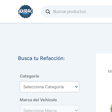
Ir
Búsqueda
de
al
productos
contenido
Busca tu Refacción:
Mo
Categoría
Marca del Vehículo