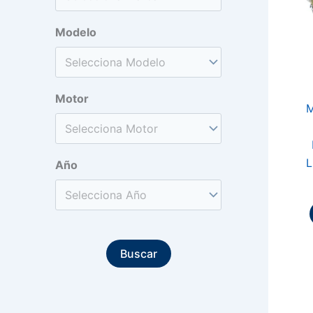
Modelo
Motor
M
L
Año
Buscar