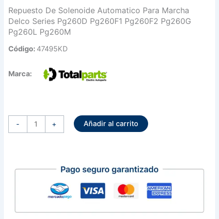
Repuesto De Solenoide Automatico Para Marcha
Delco Series Pg260D Pg260F1 Pg260F2 Pg260G
Pg260L Pg260M
Código:
47495KD
Marca:
Repuesto
De
Añadir al carrito
Solenoide
-
+
Automatico
Para
Marcha
Delco
Series
Pg260D
Pg260F1
Pg260F2