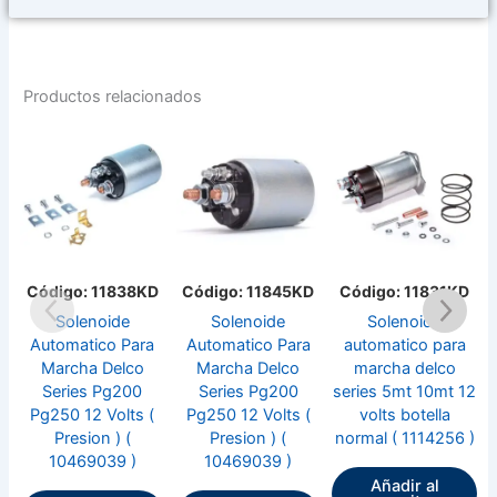
Productos relacionados
Código: 11838KD
Código: 11845KD
Código: 11831KD
Solenoide
Solenoide
Solenoide
Automatico Para
Automatico Para
automatico para
Marcha Delco
Marcha Delco
marcha delco
Series Pg200
Series Pg200
series 5mt 10mt 12
S
Pg250 12 Volts (
Pg250 12 Volts (
volts botella
Presion ) (
Presion ) (
normal ( 1114256 )
10469039 )
10469039 )
Añadir al