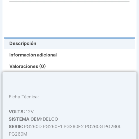
Pg260G
Pg260L
Pg260M
cantidad
Descripción
Información adicional
Valoraciones (0)
Ficha Técnica:
VOLTS:
12V
SISTEMA OEM:
DELCO
SERIE:
PG260D PG260F1 PG260F2 PG260G PG260L
PG260M