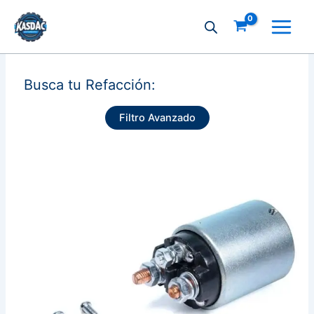
Ir
al
contenido
Busca tu Refacción:
Filtro Avanzado