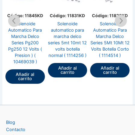
D
Código: 11831KD
Código: 11829KD
Código: 11839KD
Solenoide
Solenoide
Solenoide
a
automatico para
Automatico Para
automatico para
marcha delco
Marcha Delco
marcha delco
series 5mt 10mt 12
Series 5Mt 10Mt 12
series 40mt 50mt
(
volts botella
Volts Botella Corto
12 volts ( 1115502
normal ( 1114256 )
( 1114514 )
)
Añadir al
Añadir al
Añadir al
carrito
carrito
carrito
Blog
Contacto