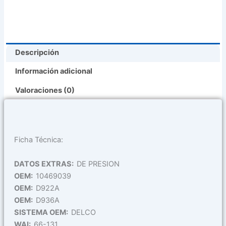
)
(
10469039
)
Descripción
cantidad
Información adicional
Valoraciones (0)
Ficha Técnica:
DATOS EXTRAS:
DE PRESION
OEM:
10469039
OEM:
D922A
OEM:
D936A
SISTEMA OEM:
DELCO
WAI:
66-131