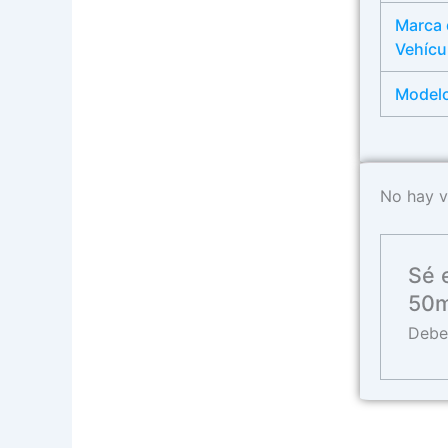
Marca 
Vehícu
Model
No hay v
Sé 
50m
Deb