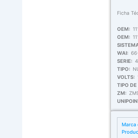
Ficha Té
OEM:
1
OEM:
1
SISTEM
WAI:
66
SERIE:
4
TIPO:
N
VOLTS:
TIPO D
ZM:
ZM
UNIPOI
Marca 
Produ