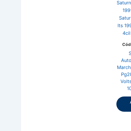
Código: 11838KD
Solenoide
Automatico Para
Marcha Delco Series
Pg200 Pg250 12
Volts ( Presion ) (
10469039 )
Añadir al
carrito