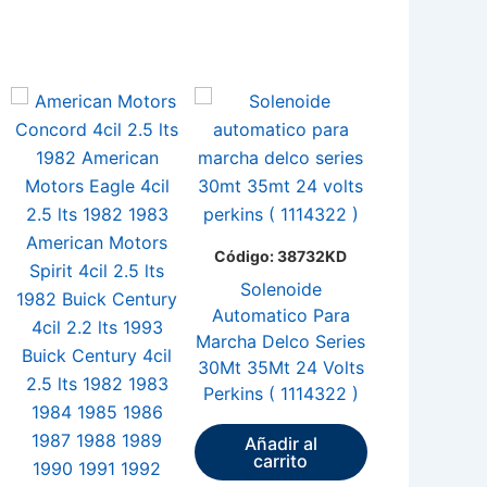
Código: 3
Código: 38732KD
Soleno
Código: 11844KD
Automatic
Solenoide
Marcha Delc
Automatico Para
Solenoide
Pg260D N
Marcha Delco Series
automatico para
Sentra ( 90
30Mt 35Mt 24 Volts
marcha delco series
Perkins ( 1114322 )
30mt 35mt 12 volts
Añadir 
perkins ( 5510 ) (
carrit
Añadir al
1114365 )
carrito