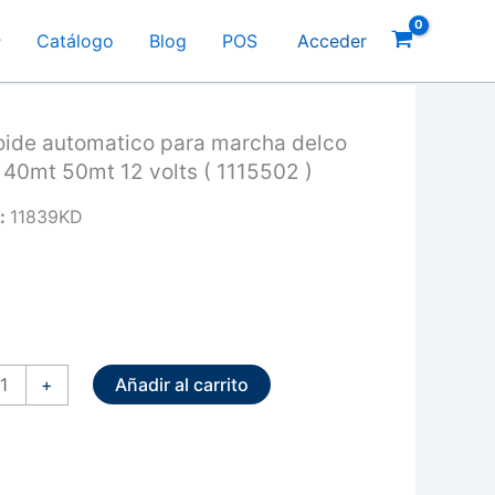
Catálogo
Blog
POS
Acceder
oide automatico para marcha delco
 40mt 50mt 12 volts ( 1115502 )
:
11839KD
ide
tico
Añadir al carrito
+