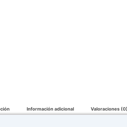
40mt
50mt
12
volts
(
111550
)
cantid
pción
Información adicional
Valoraciones (0