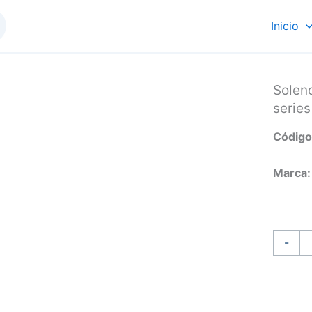
Inicio
Solen
series
Código
Marca:
Soleno
automa
-
para
marcha
delco
series