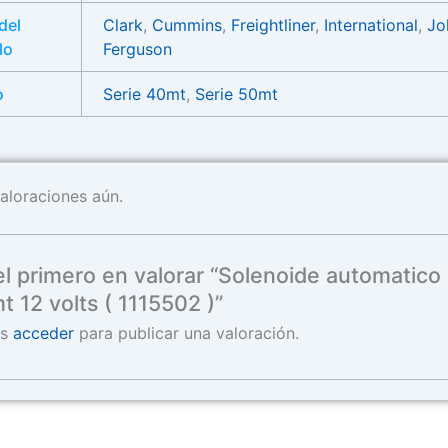
del
Clark
,
Cummins
,
Freightliner
,
International
,
Jo
lo
Ferguson
o
Serie 40mt
,
Serie 50mt
aloraciones aún.
el primero en valorar “Solenoide automatico
t 12 volts ( 1115502 )”
es
acceder
para publicar una valoración.