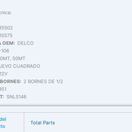
cnica:
115502
115575
A OEM:
DELCO
-106
0MT, 50MT
UEVO CUADRADO
12V
E BORNES:
2 BORNES DE 1/2
951
NT:
SNLS146
del
Total Parts
cto