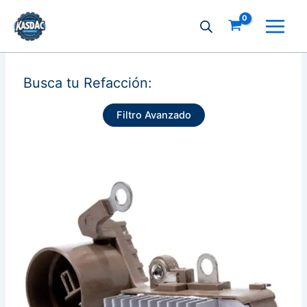
Ir
al
contenido
Busca tu Refacción:
Filtro Avanzado