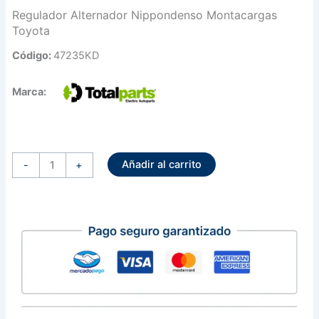
Regulador Alternador Nippondenso Montacargas
Toyota
Código:
47235KD
Marca:
Regulador
Alternador
Añadir al carrito
Nippondenso
-
+
Montacargas
Toyota
cantidad