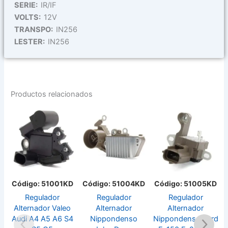
SERIE:
IR/IF
VOLTS:
12V
TRANSPO:
IN256
LESTER:
IN256
Productos relacionados
Código: 51001KD
Código: 51004KD
Código: 51005KD
Regulador
Regulador
Regulador
Alternador Valeo
Alternador
Alternador
Audi A4 A5 A6 S4
Nippondenso
Nippondenso Ford