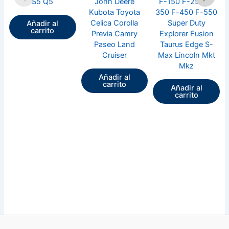
S5 Q5
John Deere
F-150 F-250 F-
Kubota Toyota
350 F-450 F-550
Celica Corolla
Super Duty
Añadir al
carrito
Previa Camry
Explorer Fusion
Paseo Land
Taurus Edge S-
Cruiser
Max Lincoln Mkt
Mkz
Añadir al
carrito
Añadir al
carrito