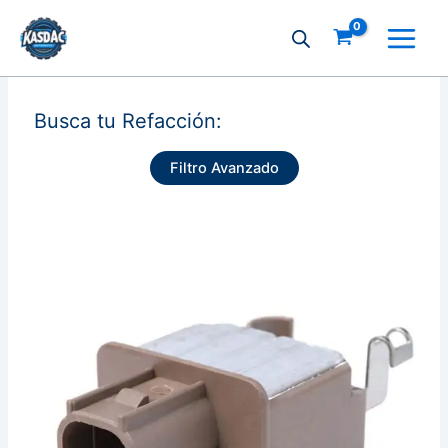
Ir
al
contenido
Busca tu Refacción:
Filtro Avanzado