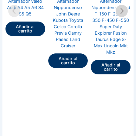
Alternador Valeo
Alternador
Alternador
Audi A4 A5 A6 S4
Nippondenso
Nippondenso Ford
S5 Q5
John Deere
F-150 F-250 F-
Kubota Toyota
350 F-450 F-550
Celica Corolla
Super Duty
Añadir al
carrito
Previa Camry
Explorer Fusion
Paseo Land
Taurus Edge S-
Cruiser
Max Lincoln Mkt
Mkz
Añadir al
carrito
Añadir al
carrito