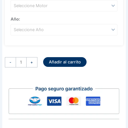
Año:
Regulador
Alternador
Añadir al carrito
Nippondenso
-
+
Honda
Acura
(
4
Terminales
)
cantidad