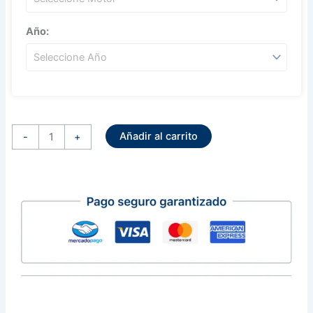
Año:
Regulador
Alternador
Añadir al carrito
Hitachi
-
+
12V
Nissan
Sentra
cantidad