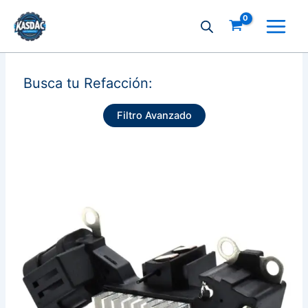
Ir
al
contenido
Busca tu Refacción:
Filtro Avanzado