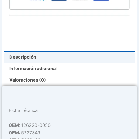
New
Yorker
Town
&
Country
Voyager
Dodge
Descripción
600
Aries
Información adicional
Shadow
Spirit
Valoraciones (0)
Dakota
Ramcharger
Jeep
Grand
Ficha Técnica:
Cherokee
Plymouth
OEM:
126220-0050
Acclaim
OEM:
5227349