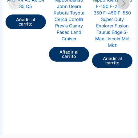
Audi A4 A5 A6 S4
Nippondenso
Nippondenso Ford
S5 Q5
John Deere
F-150 F-250 F-
Kubota Toyota
350 F-450 F-550
Celica Corolla
Super Duty
Añadir al
carrito
Previa Camry
Explorer Fusion
Paseo Land
Taurus Edge S-
Cruiser
Max Lincoln Mkt
Mkz
Añadir al
carrito
Añadir al
carrito