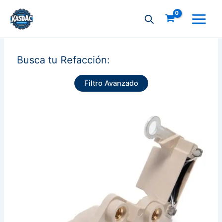
Ir
al
contenido
Busca tu Refacción:
Filtro Avanzado