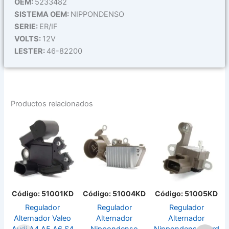
cantidad
OEM:
5233482
SISTEMA OEM:
NIPPONDENSO
SERIE:
ER/IF
VOLTS:
12V
LESTER:
46-82200
Productos relacionados
Código: 51001KD
Código: 51004KD
Código: 51005KD
Regulador
Regulador
Regulador
Alternador Valeo
Alternador
Alternador