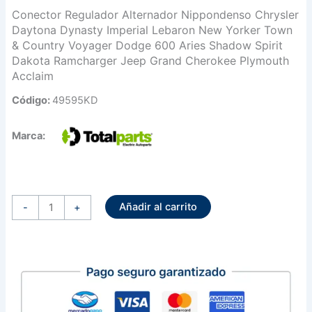
Conector Regulador Alternador Nippondenso Chrysler
Daytona Dynasty Imperial Lebaron New Yorker Town
& Country Voyager Dodge 600 Aries Shadow Spirit
Dakota Ramcharger Jeep Grand Cherokee Plymouth
Acclaim
Código:
49595KD
Marca:
Conector
Regulador
Añadir al carrito
Alternador
-
+
Nippondenso
Chrysler
Daytona
Dynasty
Imperial
Lebaron