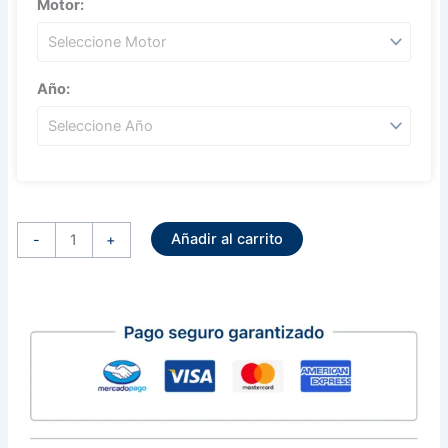
Motor:
Año:
Alternador
Sistema
Añadir al carrito
Nippondenso
-
+
12
Volts
80
Amps
Toyota
Celica
Corolla
Matrix