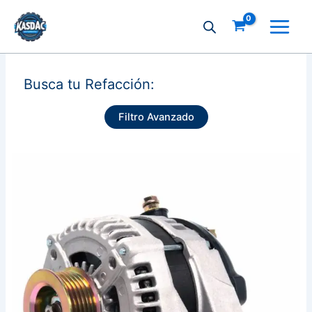
Ir
al
contenido
Busca tu Refacción:
Filtro Avanzado