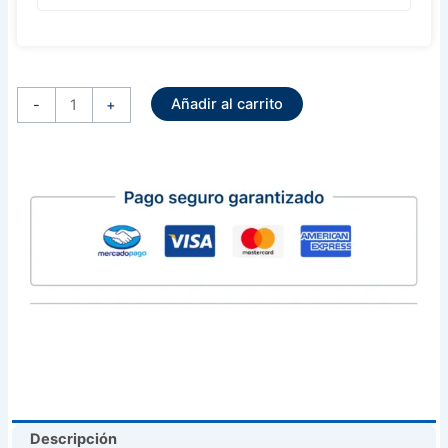
Alternador
Sistema
Añadir al carrito
Nippondenso
-
+
12
Volts
136
Amps
Dodge
Durango
Ram
1500
(
4801251Aa
)
cantidad
Descripción