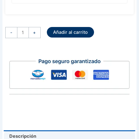
Alternador
Sistema
Añadir al carrito
Mitsubishi
-
+
12
Volts
90
Amps
Mitsubishi
Pickup
L200
(
A003Ta0491
)
cantidad
Descripción