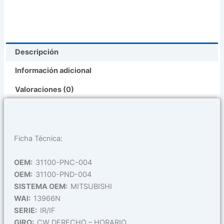
(
31100-
Pnc-
004
Descripción
)
cantidad
Información adicional
Valoraciones (0)
Ficha Técnica:
OEM:
31100-PNC-004
OEM:
31100-PND-004
SISTEMA OEM:
MITSUBISHI
WAI:
13966N
SERIE:
IR/IF
GIRO:
CW DERECHO – HORARIO