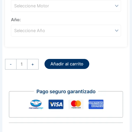
Año:
Alternador
Sistema
Añadir al carrito
Mitsubishi
-
+
12
Volts
90
Amps
Acura
Rsx
Honda
Cr-
V