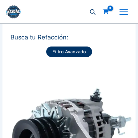
Ir
al
contenido
Busca tu Refacción:
Filtro Avanzado