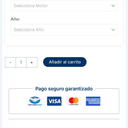
Año:
Alternador
Sistema
Añadir al carrito
Hitachi
-
+
12
Volts
110
Amps
Series
Npr
Nqr
Nrr
(