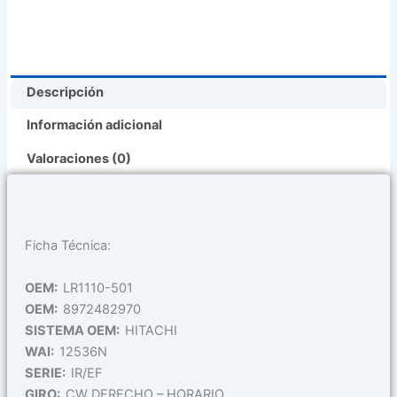
Polea
Triple
)
(
Descripción
Lr1110-
501
Información adicional
)
cantidad
Valoraciones (0)
Ficha Técnica:
OEM:
LR1110-501
OEM:
8972482970
SISTEMA OEM:
HITACHI
WAI:
12536N
SERIE:
IR/EF
GIRO:
CW DERECHO – HORARIO