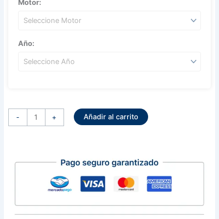
Motor:
Año:
Alternador
Sistema
Añadir al carrito
Ford
-
+
12
Volts
95
Amps
Serie
3G
Ford
Escort