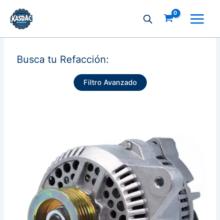
Ir
al
contenido
Busca tu Refacción:
Filtro Avanzado