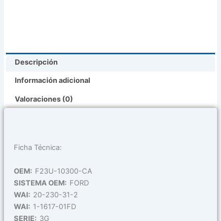
Tempo
Mercury
Topaz
Tracer
(
Descripción
F23U-
10300-
Información adicional
Ca
)
Valoraciones (0)
cantidad
Ficha Técnica:
OEM:
F23U-10300-CA
SISTEMA OEM:
FORD
WAI:
20-230-31-2
WAI:
1-1617-01FD
SERIE:
3G