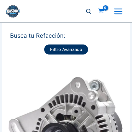
Ir
al
contenido
Busca tu Refacción:
Filtro Avanzado