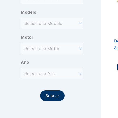
Modelo
Motor
D
Se
Año
Buscar