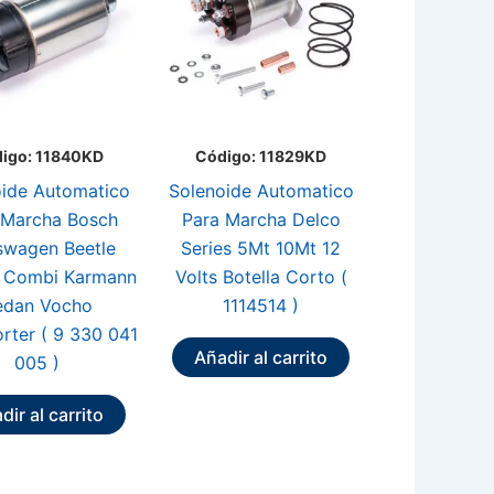
igo: 11840KD
Código: 11829KD
ide Automatico
Solenoide Automatico
 Marcha Bosch
Para Marcha Delco
swagen Beetle
Series 5Mt 10Mt 12
ia Combi Karmann
Volts Botella Corto (
edan Vocho
1114514 )
rter ( 9 330 041
Añadir al carrito
005 )
dir al carrito