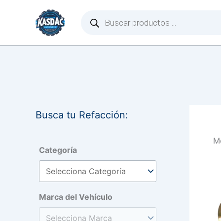
Ir
Búsqueda
de
al
productos
contenido
Busca tu Refacción:
Mo
Categoría
Marca del Vehículo