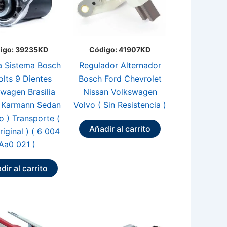
igo: 39235KD
Código: 41907KD
 Sistema Bosch
Regulador Alternador
olts 9 Dientes
Bosch Ford Chevrolet
wagen Brasilia
Nissan Volkswagen
 Karmann Sedan
Volvo ( Sin Resistencia )
o ) Transporte (
Añadir al carrito
riginal ) ( 6 004
Aa0 021 )
dir al carrito