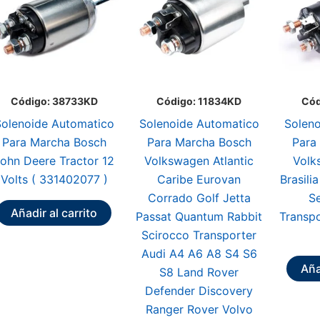
Código: 38733KD
Código: 11834KD
Cód
olenoide Automatico
Solenoide Automatico
Soleno
Para Marcha Bosch
Para Marcha Bosch
Para
ohn Deere Tractor 12
Volkswagen Atlantic
Volk
Volts ( 331402077 )
Caribe Eurovan
Brasil
Corrado Golf Jetta
S
Añadir al carrito
Passat Quantum Rabbit
Transpo
Scirocco Transporter
Audi A4 A6 A8 S4 S6
Aña
S8 Land Rover
Defender Discovery
Ranger Rover Volvo