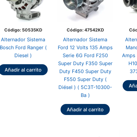
Código: 50535KD
Código: 47542KD
Cód
Alternador Sistema
Alternador Sistema
Alte
Bosch Ford Ranger (
Ford 12 Volts 135 Amps
Mand
Diesel )
Serie 6G Ford F250
Amps 
Super Duty F350 Super
H10
Añadir al carrito
Duty F450 Super Duty
37
F550 Super Duty (
Aña
Diésel ) ( 5C3T-10300-
Ba )
Añadir al carrito