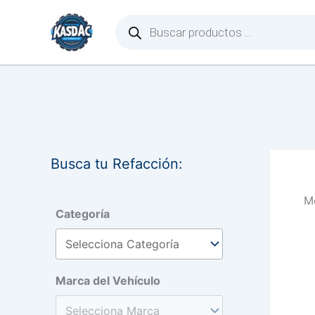
Ir
Búsqueda
de
al
productos
contenido
Busca tu Refacción:
Mo
Categoría
Marca del Vehículo