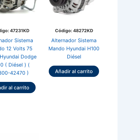
igo: 47231KD
Código: 48272KD
rnador Sistema
Alternador Sistema
o 12 Volts 75
Mando Hyundai H100
Hyundai Dodge
Diésel
0 ( Diésel ) (
Añadir al carrito
300-42470 )
dir al carrito