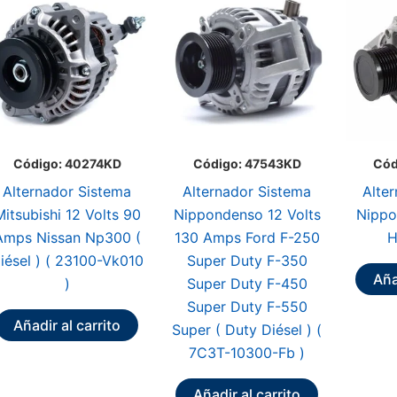
Código: 40274KD
Código: 47543KD
Cód
Alternador Sistema
Alternador Sistema
Alte
Mitsubishi 12 Volts 90
Nippondenso 12 Volts
Nippo
Amps Nissan Np300 (
130 Amps Ford F-250
H
iésel ) ( 23100-Vk010
Super Duty F-350
Aña
)
Super Duty F-450
Super Duty F-550
Añadir al carrito
Super ( Duty Diésel ) (
7C3T-10300-Fb )
Añadir al carrito