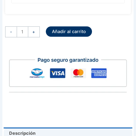
Regulador
Alternador
Añadir al carrito
Valeo
-
+
12V
Hyundai
Accent
Elantra
Tiburon
Tucson
Kia
Rio
Sportage
cantidad
Descripción