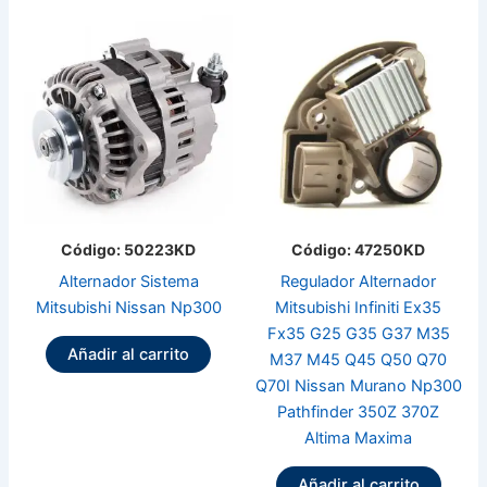
Código: 50223KD
Código: 47250KD
Alternador Sistema
Regulador Alternador
Mitsubishi Nissan Np300
Mitsubishi Infiniti Ex35
Fx35 G25 G35 G37 M35
Añadir al carrito
M37 M45 Q45 Q50 Q70
Q70I Nissan Murano Np300
Pathfinder 350Z 370Z
Altima Maxima
Añadir al carrito