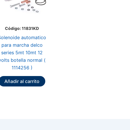
Código: 11831KD
Solenoide automatico
para marcha delco
series 5mt 10mt 12
volts botella normal (
1114256 )
Añadir al carrito