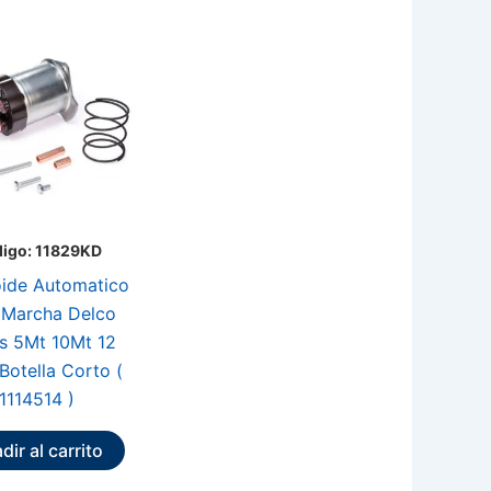
igo: 11829KD
ide Automatico
 Marcha Delco
es 5Mt 10Mt 12
 Botella Corto (
1114514 )
dir al carrito