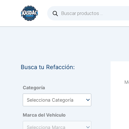
Ir
Búsqueda
de
al
productos
contenido
Busca tu Refacción:
Mo
Categoría
Marca del Vehículo