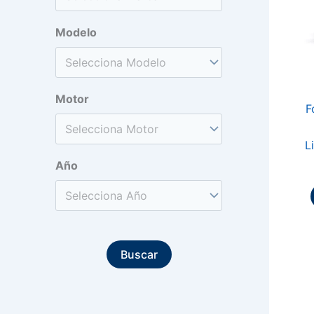
Modelo
Motor
F
L
Año
Buscar