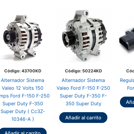
Código: 43700KD
Código: 50224KD
Cód
Alternador Sistema
Alternador Sistema
Regul
Valeo 12 Volts 150
Valeo Ford F-150 F-250
Fo
mps Ford F-150 F-250
Super Duty F-350 F-
Aña
Super Duty F-350
350 Super Duty
Super Duty ( Cc3Z-
Añadir al carrito
10346-A )
Añadir al carrito