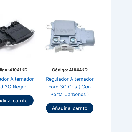
igo: 41941KD
Código: 41944KD
ador Alternador
Regulador Alternador
rd 2G Negro
Ford 3G Gris ( Con
Porta Carbones )
dir al carrito
Añadir al carrito