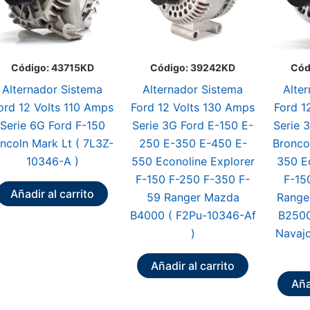
Código: 43715KD
Código: 39242KD
Cód
Alternador Sistema
Alternador Sistema
Alte
ord 12 Volts 110 Amps
Ford 12 Volts 130 Amps
Ford 1
Serie 6G Ford F-150
Serie 3G Ford E-150 E-
Serie 
incoln Mark Lt ( 7L3Z-
250 E-350 E-450 E-
Bronco
10346-A )
550 Econoline Explorer
350 E
F-150 F-250 F-350 F-
F-15
Añadir al carrito
59 Ranger Mazda
Range
B4000 ( F2Pu-10346-Af
B250
)
Navaj
Añadir al carrito
Aña