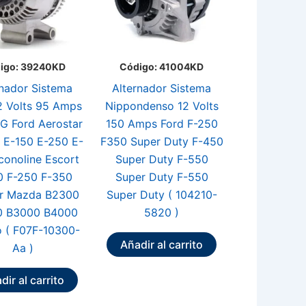
igo: 39240KD
Código: 41004KD
rnador Sistema
Alternador Sistema
2 Volts 95 Amps
Nippondenso 12 Volts
3G Ford Aerostar
150 Amps Ford F-250
 E-150 E-250 E-
F350 Super Duty F-450
conoline Escort
Super Duty F-550
0 F-250 F-350
Super Duty F-550
r Mazda B2300
Super Duty ( 104210-
0 B3000 B4000
5820 )
o ( F07F-10300-
Añadir al carrito
Aa )
dir al carrito