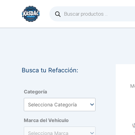
Ir
Búsqueda
de
al
productos
contenido
Busca tu Refacción:
Mo
Categoría
Marca del Vehículo