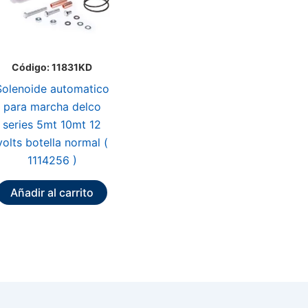
Código: 11831KD
Solenoide automatico
para marcha delco
series 5mt 10mt 12
volts botella normal (
1114256 )
Añadir al carrito