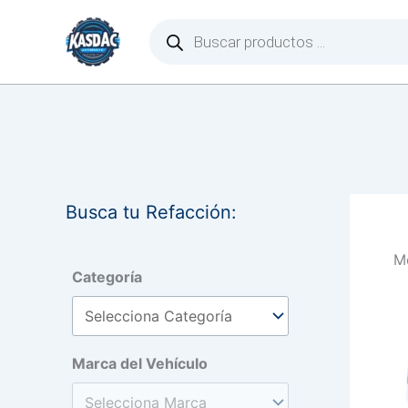
Ir
Búsqueda
de
al
productos
contenido
Busca tu Refacción:
Mo
Categoría
Marca del Vehículo