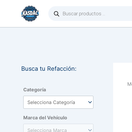
Ir
Búsqueda
de
al
productos
contenido
Busca tu Refacción:
Mo
Categoría
Marca del Vehículo