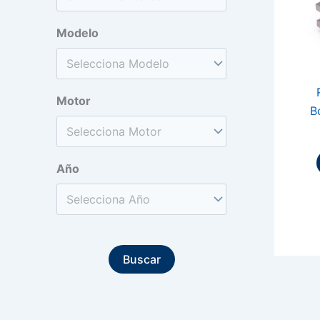
Modelo
Motor
B
Año
Buscar