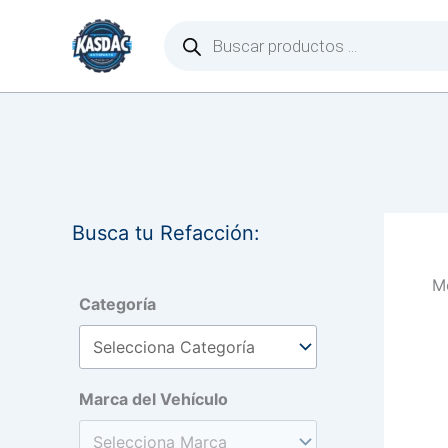
Ir
Búsqueda
de
al
productos
contenido
Busca tu Refacción:
Mo
Categoría
Marca del Vehículo