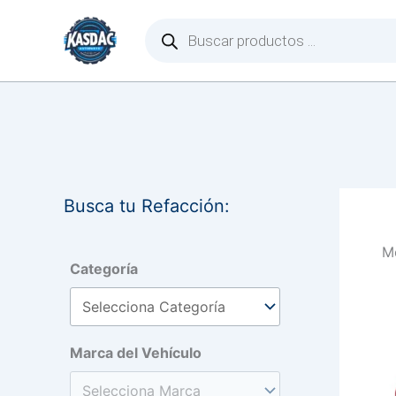
Ir
Búsqueda
de
al
productos
contenido
Busca tu Refacción:
Mo
Categoría
Marca del Vehículo